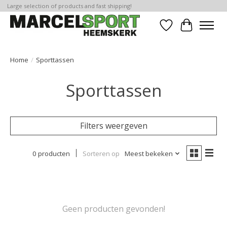
Large selection of products and fast shipping!
Verlanglijst
Winkelwa
Home
/
Sporttassen
Sporttassen
Filters weergeven
0 producten
Sorteren op
Meest bekeken
Geen producten gevonden!