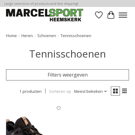
Large selection of products and fast shipping!
Verlanglijst
Winkelwa
Home
/
Heren
/
Schoenen
/
Tennisschoenen
Tennisschoenen
Filters weergeven
1 producten
Sorteren op
Meest bekeken