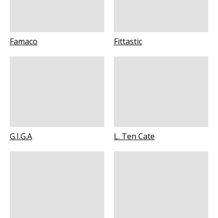
Famaco
Fittastic
G.I.G.A
L. Ten Cate