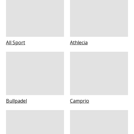
All Sport
Athlecia
Bullpadel
Camprio