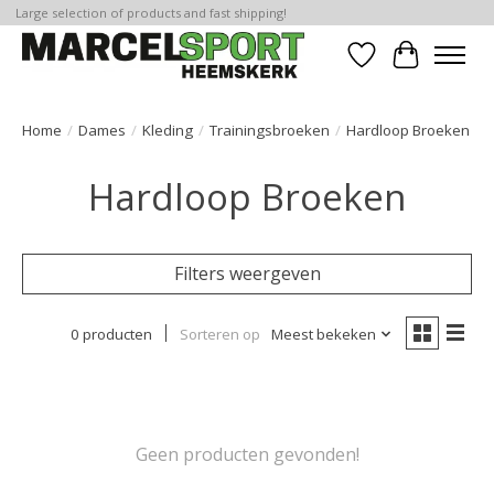
Large selection of products and fast shipping!
Verlanglijst
Winkelwa
Home
/
Dames
/
Kleding
/
Trainingsbroeken
/
Hardloop Broeken
Hardloop Broeken
Filters weergeven
0 producten
Sorteren op
Meest bekeken
Geen producten gevonden!