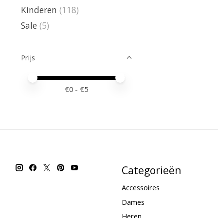
Kinderen
(118)
Sale
(5)
Prijs
Minimale prijswaarde
Price maximum value
€
0
- €
5
Categorieën
Accessoires
Dames
Heren