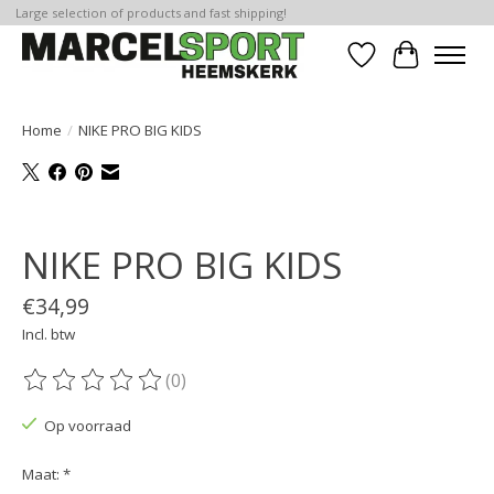
Large selection of products and fast shipping!
Verlanglijst
Winkelwa
Home
/
NIKE PRO BIG KIDS
Product image slideshow Items
NIKE PRO BIG KIDS
€34,99
Incl. btw
(0)
De beoordeling van dit product is
0
van de 5
Op voorraad
Maat:
*