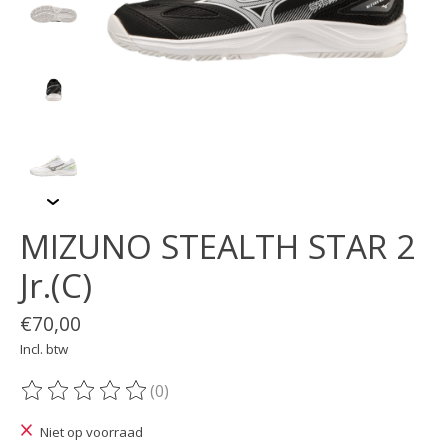
MIZUNO STEALTH STAR 2
Jr.(C)
€70,00
Incl. btw
(0)
De beoordeling van dit product is
0
van de 5
Niet op voorraad