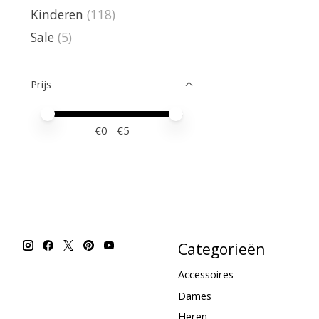
Kinderen
(118)
Sale
(5)
Prijs
Minimale prijswaarde
Price maximum value
€
0
- €
5
Categorieën
Accessoires
Dames
Heren