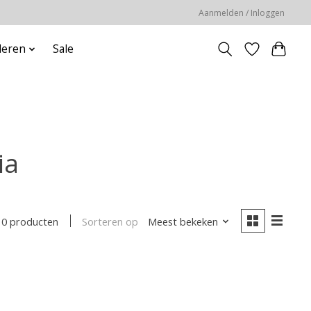
Aanmelden / Inloggen
deren
Sale
ia
Sorteren op
Meest bekeken
0 producten