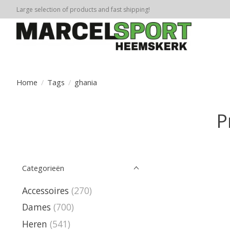
Large selection of products and fast shipping!
Home
/
Tags
/
ghania
P
Categorieën
Accessoires
(270)
Dames
(700)
Heren
(541)