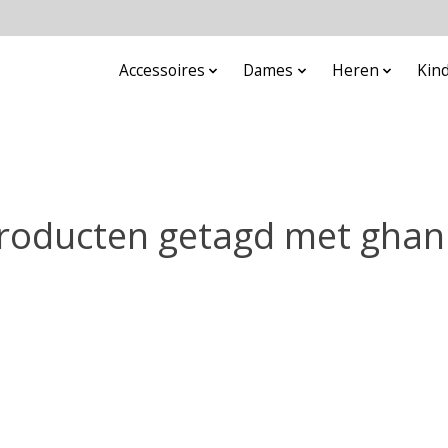
Accessoires
Dames
Heren
Kin
roducten getagd met ghan