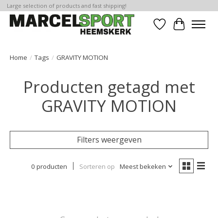
Large selection of products and fast shipping!
Verlanglijst
Winkelwa
Home
/
Tags
/
GRAVITY MOTION
Producten getagd met
GRAVITY MOTION
Filters weergeven
0 producten
Sorteren op
Meest bekeken