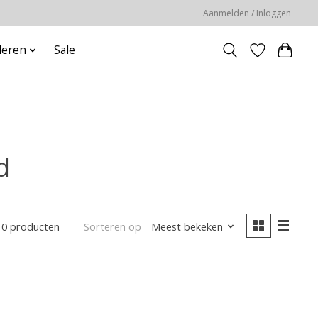
Aanmelden / Inloggen
deren
Sale
d
Sorteren op
Meest bekeken
0 producten