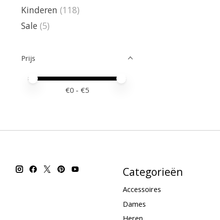
Kinderen
(118)
Sale
(5)
Prijs
Minimale prijswaarde
Price maximum value
€
0
- €
5
Categorieën
Accessoires
Dames
Heren