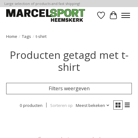
Large selection of products and fast shipping!
Verlanglijst
Winkelwa
Home
/
Tags
/
t-shirt
Producten getagd met t-
shirt
Filters weergeven
0 producten
Sorteren op
Meest bekeken