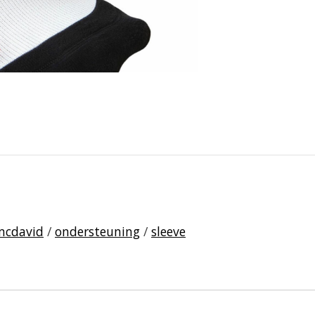
mcdavid
/
ondersteuning
/
sleeve