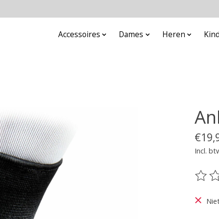
Accessoires
Dames
Heren
Kin
Ank
€19,
Incl. bt
De be
Nie