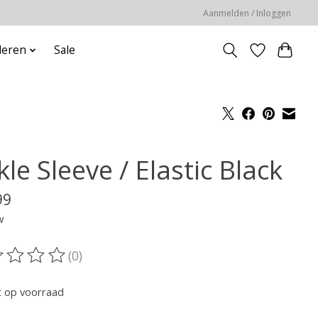
Aanmelden / Inloggen
deren
Sale
le Sleeve / Elastic Black
99
w
(0)
oordeling van dit product is
0
van de 5
t op voorraad