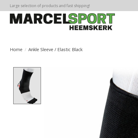
Large selection of products and fast shipping!
Home
/
Ankle Sleeve / Elastic Black
Product image slideshow Items