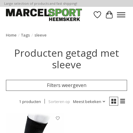
Large selection of products and fast shipping!
Verlanglijst
Winkelwa
Home
/
Tags
/
sleeve
Producten getagd met
sleeve
Filters weergeven
1 producten
Sorteren op
Meest bekeken